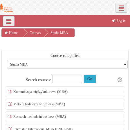
Social networks
Log in
English ‎(en)‎
Dla Studenta
Poczta
Home
Courses
Studia MBA
Course categories:
Search courses:
Komunikacja międzykulturowa (MBA)
Metody badawcze w biznesie (MBA)
Research methods in business (MBA)
Internship International MBA (ENGLISH)