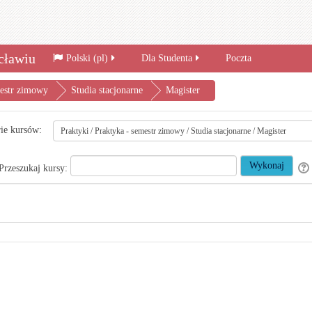
cławiu
Polski ‎(pl)‎
Dla Studenta
Poczta
mestr zimowy
Studia stacjonarne
Magister
ie kursów:
Przeszukaj kursy: